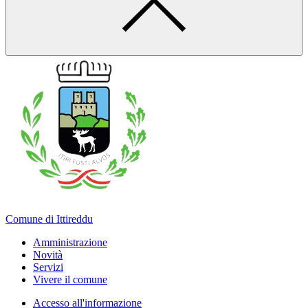
Comune di Ittireddu
Amministrazione
Novità
Servizi
Vivere il comune
Accesso all'informazione