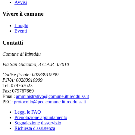
Avvisi
Vivere il comune
Luoghi
Eventi
Contatti
Comune di Ittireddu
Via San Giacomo, 3 C.A.P. 07010
Codice fiscale: 00283910909
P.IVA: 00283910909
Tel: 079767623
Fax: 079767669
Email:
amministrativo@comune.ittireddu.ss.it
PEC:
protocollo@pec.comune.ittireddu.ss.it
Leggi le FAQ
Prenotazione appuntamento
Segnalazione disservizio
Richiesta d'assistenza