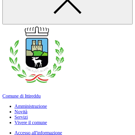
Comune di Ittireddu
Amministrazione
Novità
Servizi
Vivere il comune
Accesso all'informazione