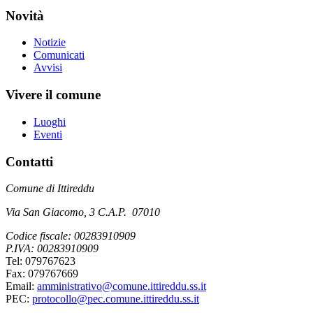
Novità
Notizie
Comunicati
Avvisi
Vivere il comune
Luoghi
Eventi
Contatti
Comune di Ittireddu
Via San Giacomo, 3 C.A.P. 07010
Codice fiscale: 00283910909
P.IVA: 00283910909
Tel: 079767623
Fax: 079767669
Email:
amministrativo@comune.ittireddu.ss.it
PEC:
protocollo@pec.comune.ittireddu.ss.it