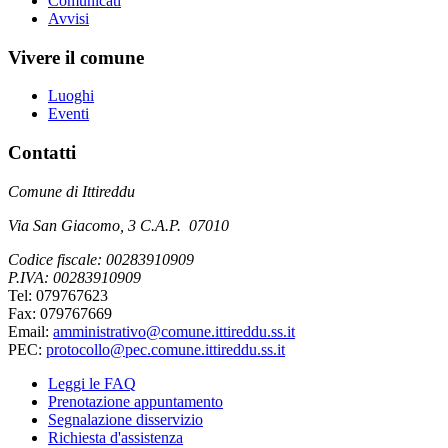
Comunicati
Avvisi
Vivere il comune
Luoghi
Eventi
Contatti
Comune di Ittireddu
Via San Giacomo, 3 C.A.P. 07010
Codice fiscale: 00283910909
P.IVA: 00283910909
Tel: 079767623
Fax: 079767669
Email:
amministrativo@comune.ittireddu.ss.it
PEC:
protocollo@pec.comune.ittireddu.ss.it
Leggi le FAQ
Prenotazione appuntamento
Segnalazione disservizio
Richiesta d'assistenza