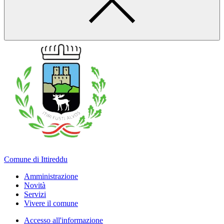
Comune di Ittireddu
Amministrazione
Novità
Servizi
Vivere il comune
Accesso all'informazione