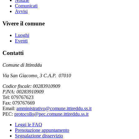
Notizie
Comunicati
Avvisi
Vivere il comune
Luoghi
Eventi
Contatti
Comune di Ittireddu
Via San Giacomo, 3 C.A.P. 07010
Codice fiscale: 00283910909
P.IVA: 00283910909
Tel: 079767623
Fax: 079767669
Email:
amministrativo@comune.ittireddu.ss.it
PEC:
protocollo@pec.comune.ittireddu.ss.it
Leggi le FAQ
Prenotazione appuntamento
Segnalazione disservizio