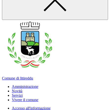
Comune di Ittireddu
Amministrazione
Novità
Servizi
Vivere il comune
Accesso all'informazione