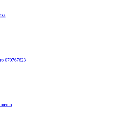
enza
ero 079767623
amento