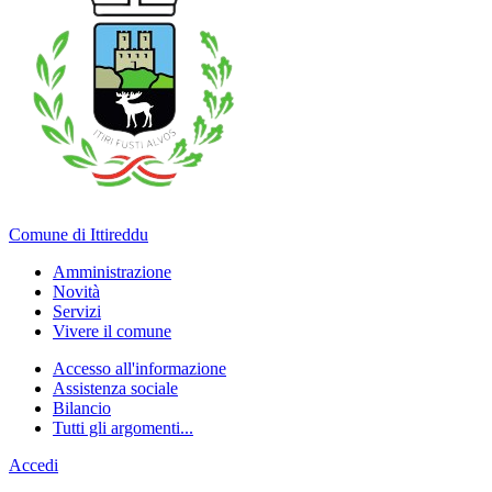
Comune di Ittireddu
Amministrazione
Novità
Servizi
Vivere il comune
Accesso all'informazione
Assistenza sociale
Bilancio
Tutti gli argomenti...
Accedi