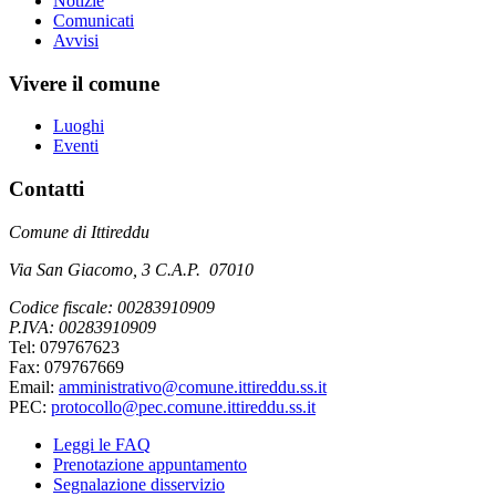
Notizie
Comunicati
Avvisi
Vivere il comune
Luoghi
Eventi
Contatti
Comune di Ittireddu
Via San Giacomo, 3 C.A.P. 07010
Codice fiscale: 00283910909
P.IVA: 00283910909
Tel: 079767623
Fax: 079767669
Email:
amministrativo@comune.ittireddu.ss.it
PEC:
protocollo@pec.comune.ittireddu.ss.it
Leggi le FAQ
Prenotazione appuntamento
Segnalazione disservizio