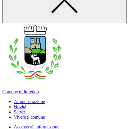
Comune di Ittireddu
Amministrazione
Novità
Servizi
Vivere il comune
Accesso all'informazione