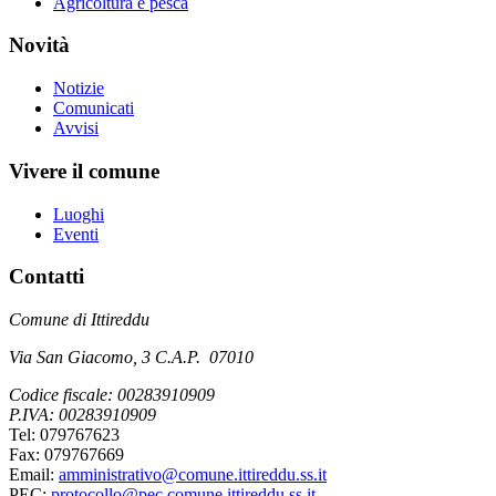
Agricoltura e pesca
Novità
Notizie
Comunicati
Avvisi
Vivere il comune
Luoghi
Eventi
Contatti
Comune di Ittireddu
Via San Giacomo, 3 C.A.P. 07010
Codice fiscale: 00283910909
P.IVA: 00283910909
Tel: 079767623
Fax: 079767669
Email:
amministrativo@comune.ittireddu.ss.it
PEC:
protocollo@pec.comune.ittireddu.ss.it