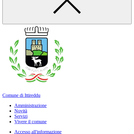
Comune di Ittireddu
Amministrazione
Novità
Servizi
Vivere il comune
Accesso all'informazione