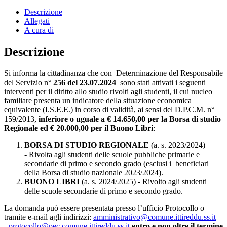
Descrizione
Allegati
A cura di
Descrizione
Si informa la cittadinanza che con Determinazione del Responsabile
del Servizio n°
256 del 23.07.2024
sono stati attivati i seguenti
interventi per il diritto allo studio rivolti agli studenti, il cui nucleo
familiare presenta un indicatore della situazione economica
equivalente (I.S.E.E.) in corso di validità, ai sensi del D.P.C.M. n°
159/2013,
inferiore o uguale a € 14.650,00 per la Borsa di studio
Regionale ed € 20.000,00 per il Buono Libri
:
BORSA DI STUDIO REGIONALE
(a. s. 2023/2024)
- Rivolta agli studenti delle scuole pubbliche primarie e
secondarie di primo e secondo grado (esclusi i beneficiari
della Borsa di studio nazionale 2023/2024).
BUONO LIBRI
(a. s. 2024/2025) - Rivolto agli studenti
delle scuole secondarie di primo e secondo grado.
La domanda può essere presentata presso l’ufficio Protocollo o
tramite e-mail agli indirizzi:
amministrativo@comune.ittireddu.ss.it
-
protocollo@pec.comune.ittireddu.ss.it
entro e non oltre il termine