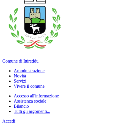
Comune di Ittireddu
Amministrazione
Novità
Servizi
Vivere il comune
Accesso all'informazione
Assistenza sociale
Bilancio
Tutti gli argomenti...
Accedi