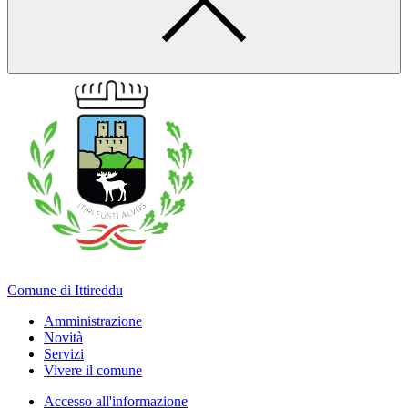
Comune di Ittireddu
Amministrazione
Novità
Servizi
Vivere il comune
Accesso all'informazione