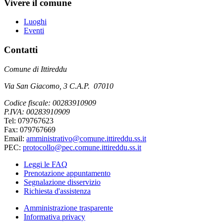
Vivere il comune
Luoghi
Eventi
Contatti
Comune di Ittireddu
Via San Giacomo, 3 C.A.P. 07010
Codice fiscale: 00283910909
P.IVA: 00283910909
Tel: 079767623
Fax: 079767669
Email:
amministrativo@comune.ittireddu.ss.it
PEC:
protocollo@pec.comune.ittireddu.ss.it
Leggi le FAQ
Prenotazione appuntamento
Segnalazione disservizio
Richiesta d'assistenza
Amministrazione trasparente
Informativa privacy