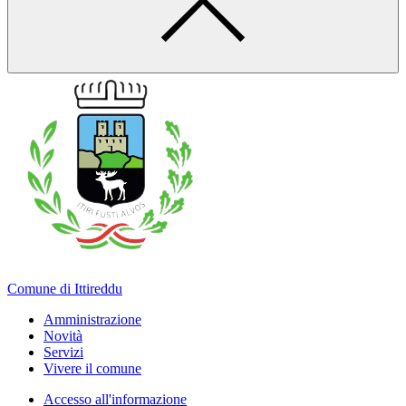
Comune di Ittireddu
Amministrazione
Novità
Servizi
Vivere il comune
Accesso all'informazione