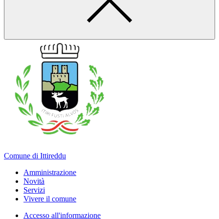
Comune di Ittireddu
Amministrazione
Novità
Servizi
Vivere il comune
Accesso all'informazione