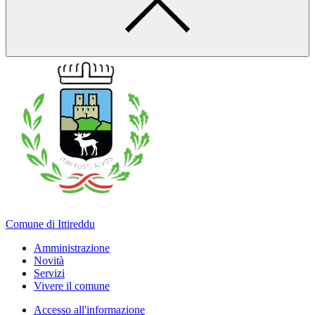
Comune di Ittireddu
Amministrazione
Novità
Servizi
Vivere il comune
Accesso all'informazione