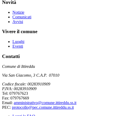
Novità
Notizie
Comunicati
Avvisi
Vivere il comune
Luoghi
Eventi
Contatti
Comune di Ittireddu
Via San Giacomo, 3 C.A.P. 07010
Codice fiscale: 00283910909
P.IVA: 00283910909
Tel: 079767623
Fax: 079767669
Email:
amministrativo@comune.ittireddu.ss.it
PEC:
protocollo@pec.comune.ittireddu.ss.it