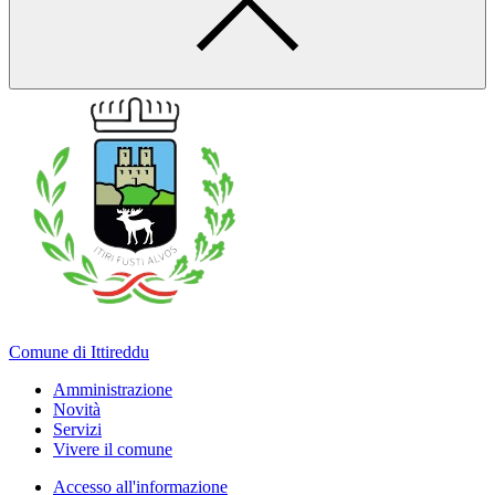
Comune di Ittireddu
Amministrazione
Novità
Servizi
Vivere il comune
Accesso all'informazione