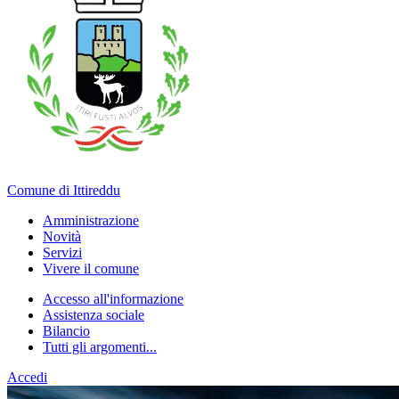
Comune di Ittireddu
Amministrazione
Novità
Servizi
Vivere il comune
Accesso all'informazione
Assistenza sociale
Bilancio
Tutti gli argomenti...
Accedi