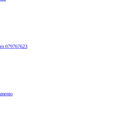
ero 079767623
amento